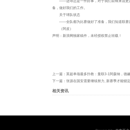
——进球总是一件好事，对于我们前锋来说更是
备，做好我们的工作。
关于球队状态
——全队都为比赛做好了准备，我们知道联赛是
（阿皮）
声明：新浪网独家稿件，未经授权禁止转载！
上一篇：
英超单场最多扑救：曼联3-1阿森纳，德赫
下一篇：
张源在国安需要继续努力, 新赛季才能锁定
相关资讯