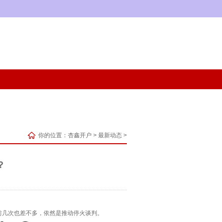
你的位置：
杏鑫开户
>
最新动态
>
？
。
几次也差不多，依然是推动停火谈判。