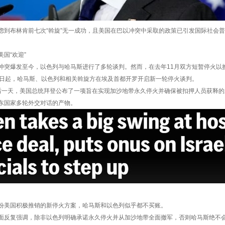
布林肯前七次“斡旋”无一成功，且美国在巴以冲突中采取的政策已引发国际社会普
国“欢迎”
爆发至今，以色列与哈马斯进行了多轮谈判。然而，在去年11月双方短暂停火以
起，哈马斯、以色列和相关斡旋方在埃及首都开罗开启新一轮停火谈判。
天，美国总统拜登公布了一项旨在实现加沙地带永久停火并确保被扣押人员获释的
东国家多轮外交对话的产物。
美国积极推销的新停火方案，哈马斯和以色列似乎都不买账。
复强调，除非以色列明确承诺永久停火并从加沙地带全面撤军，否则哈马斯绝不