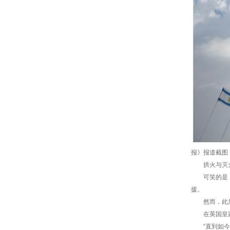
报》报道截图
拱火与灭火之
可笑的是，一
援。
然而，此后
在英国皇家三
“直到如今白