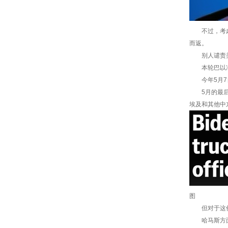
不过，考虑到
而返。
别人谴责美
本轮巴以冲突
今年5月7日
5月的最后一
埃及和其他中
图
但对于这份
哈马斯方面反