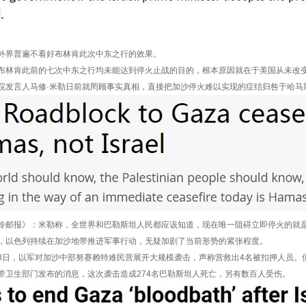
界普遍不看好布林肯此次中东之行的效果。
肯此前的七次中东之行均未能达到停火止战的目的，根本原因就在于美国从未改变
言人马修·米勒日前就罔顾事实真相，直接把加沙停火难以实现的症结归咎于哈马
报》：米勒称，全世界和巴勒斯坦人民都应该知道，现在唯一阻碍立即停火的就
色列持续在加沙地带推进军事行动，无疑加剧了当前形势的紧张程度。
，以军对加沙中部努赛赖特难民营展开大规模袭击，声称营救出4名被扣押人员。
生部门发布的消息，这次袭击造成274名巴勒斯坦人死亡，另有数百人受伤。