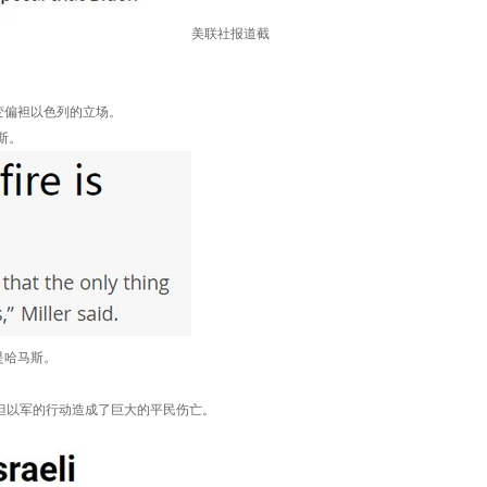
美联社报道截
偏袒以色列的立场。
斯。
是哈马斯。
但以军的行动造成了巨大的平民伤亡。