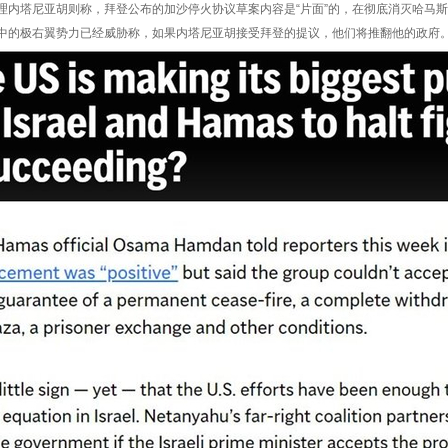
塔尼亚胡则称，拜登公布的加沙停火协议草案内容是“片面”的，在彻底消灭哈马斯
极右翼势力已经威胁称，如果内塔尼亚胡接受拜登的提议，他们将推翻他的政府