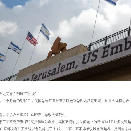
间存在明显“不协调”
个月前的5月8日，美国总统拜登曾警告以色列总理内塔尼亚胡，如果大规模进攻
以军多次空袭拉法难民营，导致大量死伤。
军研究所资深研究员赫利尔看来，美国政府在拉法问题上的所谓“红线”被多次逾越，
宫都没有公开承认以色列越过了‘红线’。白宫一直不愿承认以色列越界，是因为这样