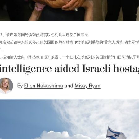
、黎巴嫩等国纷纷强烈谴责以色列此举违反了国际法。
程前往中东斡旋停火的美国国务卿布林肯却对以色列采取的“营救人质”行动表示“欢
亡。
知情人士向《华盛顿邮报》披露，一个驻扎在以色列的美国情报部门团队为以军此